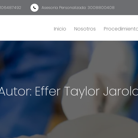
 3106487492
Asesoria Personalizada: 3008800408
Inicio
Nosotros
Procedimient
Autor:
Effer Taylor Jarol