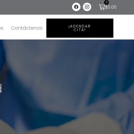
0
$
0.00
¡AGENDAR
os
Contáctenos
CITA!
d