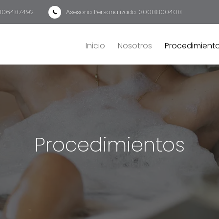
 3106487492
Asesoria Personalizada: 3008800408
Inicio
Nosotros
Procedimient
Procedimientos