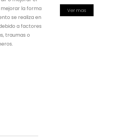
 mejorar la forma
Ver mas
ento se realiza en
debido a factores
s, traumas o
meros.