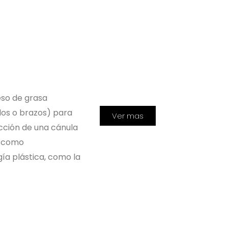
eso de grasa
los o brazos) para
Ver mas
ducción de una cánula
e como
ía plástica, como la