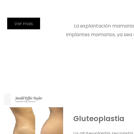
Ver mas
La explantación mamaria e
implantes mamarios, ya sea de 
Gluteoplastia
La gluteoplastia reconstr