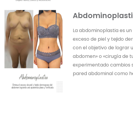
Abdominoplast
La abdominoplastia es un p
exceso de piel y tejido 
con el objetivo de logra
abdomen» o «cirugía de t
experimentado cambios si
pared abdominal como her