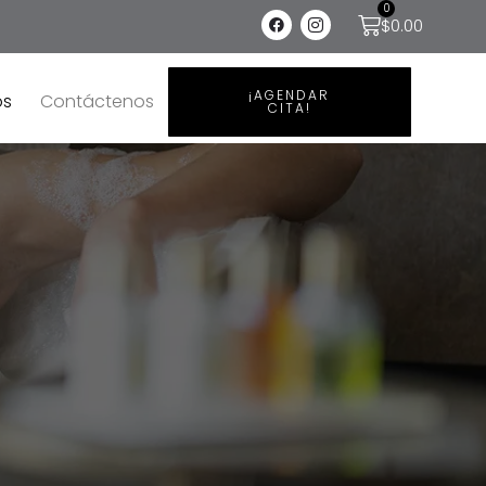
0
$
0.00
¡AGENDAR
os
Contáctenos
CITA!