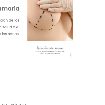
amaria
ción de los
 salud o el
 los senos.
uir o mejorar el