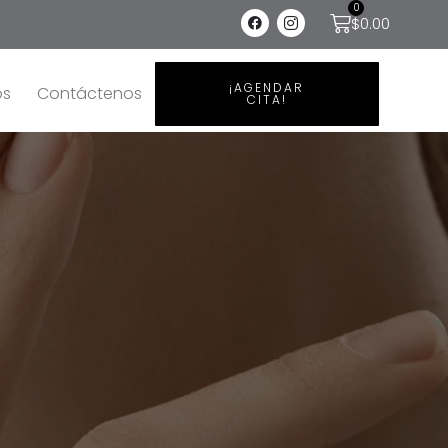
0
$
0.00
¡AGENDAR
os
Contáctenos
CITA!