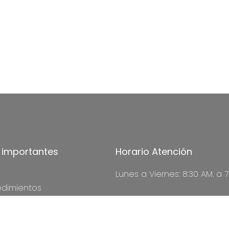
s importantes
Horario Atención
Lunes a Viernes: 8:30 AM. a 7
edimientos
acto
Sabados: 8:00 AM. a 12:00 PM