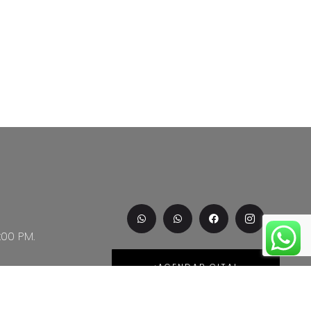
:00 PM.
¡AGENDAR CITA!
.