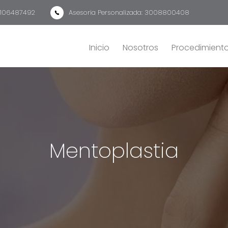
 3106487492
Asesoria Personalizada: 3008800408
Inicio
Nosotros
Procedimient
Mentoplastia